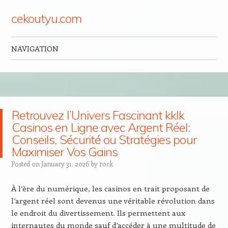
cekoutyu.com
NAVIGATION
Skip to content
Retrouvez l’Univers Fascinant kklk
Casinos en Ligne avec Argent Réel:
Conseils, Sécurité ou Stratégies pour
Maximiser Vos Gains
Posted on
January 31, 2026
by
rock
À l’ère du numérique, les casinos en trait proposant de
l’argent réel sont devenus une véritable révolution dans
le endroit du divertissement. Ils permettent aux
internautes du monde sauf d’accéder à une multitude de