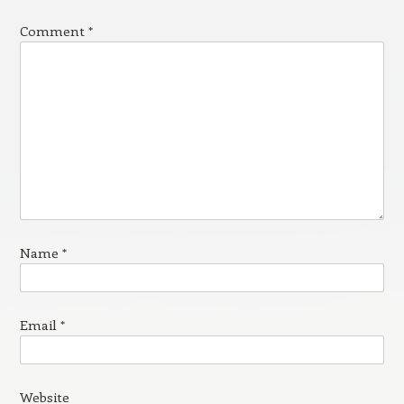
Comment
*
Name
*
Email
*
Website