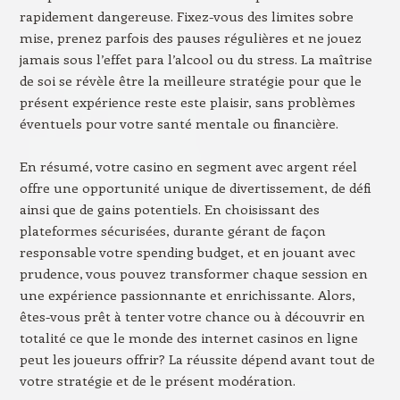
rapidement dangereuse. Fixez-vous des limites sobre
mise, prenez parfois des pauses régulières et ne jouez
jamais sous l’effet para l’alcool ou du stress. La maîtrise
de soi se révèle être la meilleure stratégie pour que le
présent expérience reste este plaisir, sans problèmes
éventuels pour votre santé mentale ou financière.
En résumé, votre casino en segment avec argent réel
offre une opportunité unique de divertissement, de défi
ainsi que de gains potentiels. En choisissant des
plateformes sécurisées, durante gérant de façon
responsable votre spending budget, et en jouant avec
prudence, vous pouvez transformer chaque session en
une expérience passionnante et enrichissante. Alors,
êtes-vous prêt à tenter votre chance ou à découvrir en
totalité ce que le monde des internet casinos en ligne
peut les joueurs offrir? La réussite dépend avant tout de
votre stratégie et de le présent modération.